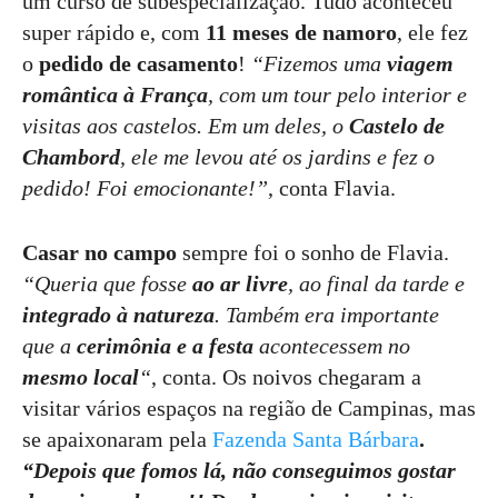
um curso de subespecialização. Tudo aconteceu
super rápido e, com
11 meses de namoro
, ele fez
o
pedido de casamento
!
“Fizemos uma
viagem
romântica à França
, com um tour pelo interior e
visitas aos castelos. Em um deles, o
Castelo de
Chambord
, ele me levou até os jardins e fez o
pedido! Foi emocionante!”
, conta Flavia.
Casar no campo
sempre foi o sonho de Flavia.
“Queria que fosse
ao ar livre
, ao final da tarde e
integrado à natureza
. Também era importante
que a
cerimônia e a festa
acontecessem no
mesmo local
“
, conta. Os noivos chegaram a
visitar vários espaços na região de Campinas, mas
se apaixonaram pela
Fazenda Santa Bárbara
.
“Depois que fomos lá, não conseguimos gostar