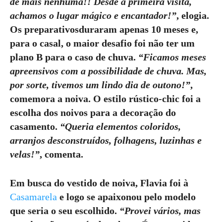
de mais nenhuma!! Desde a primeira visita,
achamos o lugar
mágico e encantador
!”
, elogia.
Os
preparativos
duraram
apenas 10 meses
e,
para o casal, o
maior desafio
foi não ter um
plano B para o caso de chuva
.
“Ficamos meses
apreensivos com a possibilidade de chuva. Mas,
por sorte, tivemos um lindo dia de outono!”
,
comemora a noiva. O
estilo rústico-chic
foi a
escolha dos noivos para a
decoração do
casamento
.
“Queria
elementos coloridos,
arranjos desconstruídos, folhagens, luzinhas e
velas
!”
, comenta.
Em busca do
vestido de noiva
, Flavia foi à
Casamarela
e logo se apaixonou pelo modelo
que seria o seu escolhido.
“Provei vários, mas