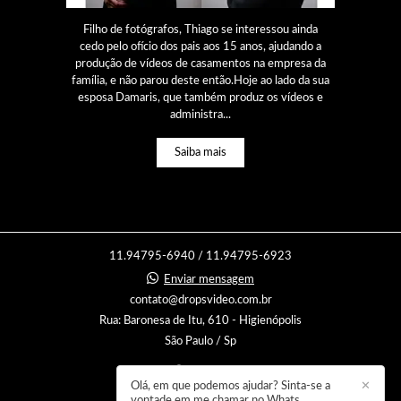
Filho de fotógrafos, Thiago se interessou ainda
cedo pelo ofício dos pais aos 15 anos, ajudando a
produção de vídeos de casamentos na empresa da
família, e não parou deste então.Hoje ao lado da sua
esposa Damaris, que também produz os vídeos e
administra...
Saiba mais
11.94795-6940 / 11.94795-6923
Enviar mensagem
contato@dropsvideo.com.br
Rua: Baronesa de Itu, 610 - Higienópolis
São Paulo / Sp
Olá, em que podemos ajudar? Sinta-se a
✕
vontade em me chamar no Whats.